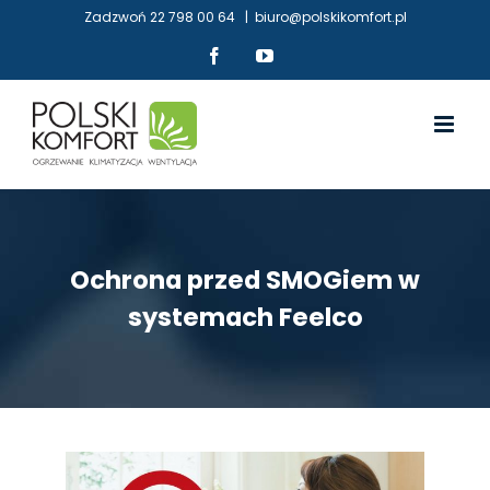
Skip
Zadzwoń
22 798 00 64
|
biuro@polskikomfort.pl
to
Facebook
YouTube
content
Ochrona przed SMOGiem w
systemach Feelco