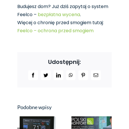
Budujesz dom? Już dziś zapytaj o system
Feelco –
bezpłatna wycena
.
Więcej o chronię przed smogiem tutaj:
Feelco – ochrona przed smogiem
Udostępnij:
Facebook
Twitter
LinkedIn
WhatsApp
Pinterest
Email
Podobne wpisy